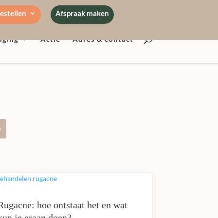
estellen
Afspraak maken
nging
Actie
Adres & contact
Rugacne: hoe ontstaat het en wat
kun je eraan doen?