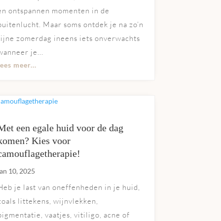
en ontspannen momenten in de
buitenlucht. Maar soms ontdek je na zo’n
fijne zomerdag ineens iets onverwachts
wanneer je...
lees meer...
Met een egale huid voor de dag
komen? Kies voor
camouflagetherapie!
jan 10, 2025
Heb je last van oneffenheden in je huid,
zoals littekens, wijnvlekken,
pigmentatie, vaatjes, vitiligo, acne of