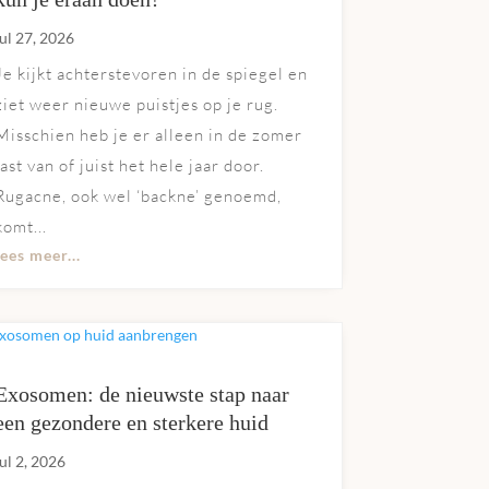
jul 27, 2026
Je kijkt achterstevoren in de spiegel en
ziet weer nieuwe puistjes op je rug.
Misschien heb je er alleen in de zomer
last van of juist het hele jaar door.
Rugacne, ook wel ‘backne’ genoemd,
komt...
lees meer...
Exosomen: de nieuwste stap naar
een gezondere en sterkere huid
jul 2, 2026