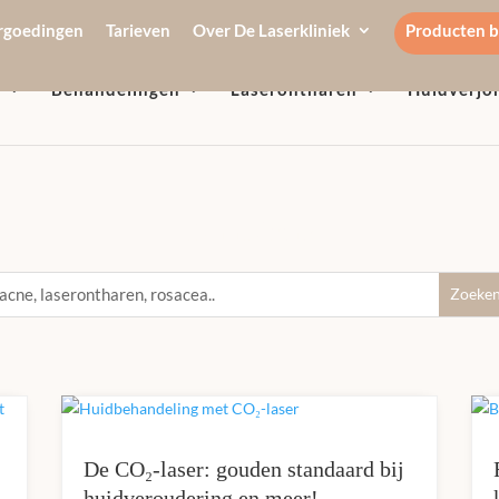
rgoedingen
Tarieven
Over De Laserkliniek
Producten b
n
Behandelingen
Laserontharen
Huidverjo
Kennisbank
:
De CO₂-laser: gouden standaard bij
huidveroudering en meer!