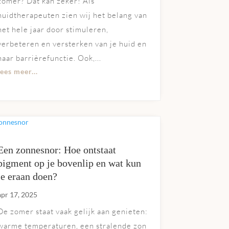
zomer? Dat kan zeker! Als
huidtherapeuten zien wij het belang van
het hele jaar door stimuleren,
verbeteren en versterken van je huid en
haar barrièrefunctie. Ook,...
lees meer...
Een zonnesnor: Hoe ontstaat
pigment op je bovenlip en wat kun
je eraan doen?
apr 17, 2025
De zomer staat vaak gelijk aan genieten:
warme temperaturen, een stralende zon