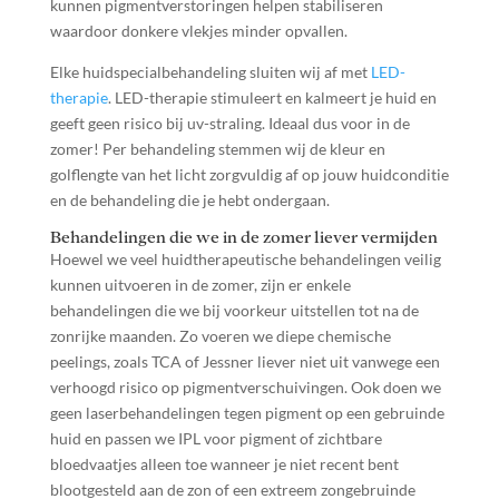
kunnen pigmentverstoringen helpen stabiliseren
waardoor donkere vlekjes minder opvallen.
Elke huidspecialbehandeling sluiten wij af met
LED-
therapie
. LED-therapie stimuleert en kalmeert je huid en
geeft geen risico bij uv-straling. Ideaal dus voor in de
zomer! Per behandeling stemmen wij de kleur en
golflengte van het licht zorgvuldig af op jouw huidconditie
en de behandeling die je hebt ondergaan.
Behandelingen die we in de zomer liever vermijden
Hoewel we veel huidtherapeutische behandelingen veilig
kunnen uitvoeren in de zomer, zijn er enkele
behandelingen die we bij voorkeur uitstellen tot na de
zonrijke maanden. Zo voeren we diepe chemische
peelings, zoals TCA of Jessner liever niet uit vanwege een
verhoogd risico op pigmentverschuivingen. Ook doen we
geen laserbehandelingen tegen pigment op een gebruinde
huid en passen we IPL voor pigment of zichtbare
bloedvaatjes alleen toe wanneer je niet recent bent
blootgesteld aan de zon of een extreem zongebruinde