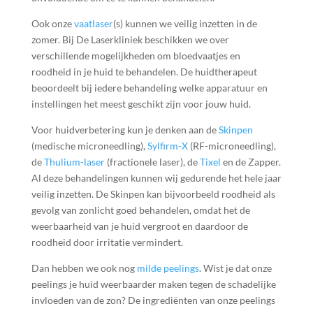
Ook onze
vaatlaser
(s) kunnen we veilig inzetten in de
zomer. Bij De Laserkliniek beschikken we over
verschillende mogelijkheden om bloedvaatjes en
roodheid in je huid te behandelen. De huidtherapeut
beoordeelt bij iedere behandeling welke apparatuur en
instellingen het meest geschikt zijn voor jouw huid.
Voor huidverbetering kun je denken aan de
Skinpen
(medische microneedling),
Sylfirm-X
(RF-microneedling),
de
Thulium-laser
(fractionele laser), de
Tixel
en de Zapper.
Al deze behandelingen kunnen wij gedurende het hele jaar
veilig inzetten. De Skinpen kan bijvoorbeeld roodheid als
gevolg van zonlicht goed behandelen, omdat het de
weerbaarheid van je huid vergroot en daardoor de
roodheid door irritatie vermindert.
Dan hebben we ook nog
milde peelings
. Wist je dat onze
peelings je huid weerbaarder maken tegen de schadelijke
invloeden van de zon? De ingrediënten van onze peelings