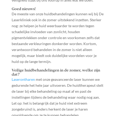
veiligheid staat bij ons voorop in alles wat we doen.
Goed nieuws!
De meeste van onze huidbehandelingen kunnen wij bij De
Laserkliniek ook in de zomer uitstekend inzetten. Sterker
nog: ze helpen je huid weerbaarder te worden tegen
schadelijke invloeden van zonlicht, houden
pigmentvlekken onder controle en voorkomen zelfs dat
bestaande verkleuringen donkerder worden. Kortom,
verantwoord behandelen in de zomer is niet alleen
mogelijk, maar biedt ook duidelijke voordelen voor je
huid op de lange termijn.
Veilige huidbehandelingen in de zomer, welke zijn
dat?
Laserontharen
met onze geavanceerde laser kunnen we
gedurende het hele jaar uitvoeren. De huidtherapeut stelt
de laser bij elke behandeling op maat af en past de
instellingen tijdens de behandeling waar nodig nog aan.
Let op: het is belangrijk dat je huid niet extreem
zongebruind is, anders herkent de laser je haren
onvoldoende om ze te kunnen behandelen.