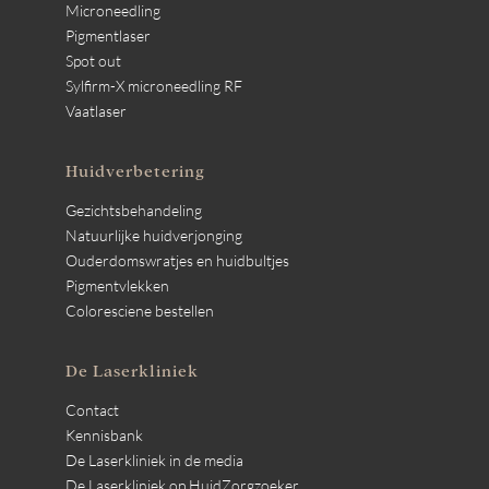
Microneedling
Pigmentlaser
Spot out
Sylfirm-X microneedling RF
Vaatlaser
Huidverbetering
Gezichtsbehandeling
Natuurlijke huidverjonging
Ouderdomswratjes en huidbultjes
Pigmentvlekken
Coloresciene bestellen
De Laserkliniek
Contact
Kennisbank
De Laserkliniek in de media
De Laserkliniek op HuidZorgzoeker