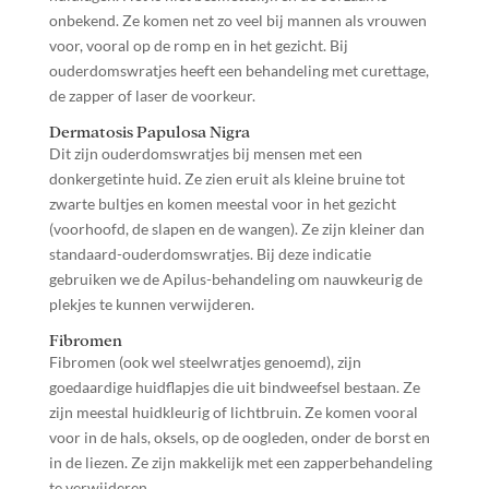
onbekend. Ze komen net zo veel bij mannen als vrouwen
voor, vooral op de romp en in het gezicht. Bij
ouderdomswratjes heeft een behandeling met curettage,
de zapper of laser de voorkeur.
Dermatosis Papulosa Nigra
Dit zijn ouderdomswratjes bij mensen met een
donkergetinte huid. Ze zien eruit als kleine bruine tot
zwarte bultjes en komen meestal voor in het gezicht
(voorhoofd, de slapen en de wangen). Ze zijn kleiner dan
standaard-ouderdomswratjes. Bij deze indicatie
gebruiken we de Apilus-behandeling om nauwkeurig de
plekjes te kunnen verwijderen.
Fibromen
Fibromen (ook wel steelwratjes genoemd), zijn
goedaardige huidflapjes die uit bindweefsel bestaan. Ze
zijn meestal huidkleurig of lichtbruin. Ze komen vooral
voor in de hals, oksels, op de oogleden, onder de borst en
in de liezen. Ze zijn makkelijk met een zapperbehandeling
te verwijderen.