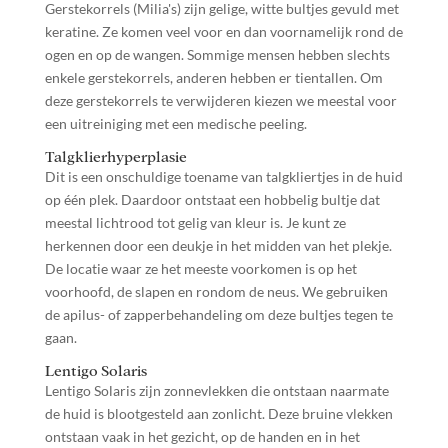
Gerstekorrels (Milia's) zijn gelige, witte bultjes gevuld met
keratine. Ze komen veel voor en dan voornamelijk rond de
ogen en op de wangen. Sommige mensen hebben slechts
enkele gerstekorrels, anderen hebben er tientallen. Om
deze gerstekorrels te verwijderen kiezen we meestal voor
een uitreiniging met een medische peeling.
Talgklierhyperplasie
Dit is een onschuldige toename van talgkliertjes in de huid
op één plek. Daardoor ontstaat een hobbelig bultje dat
meestal lichtrood tot gelig van kleur is. Je kunt ze
herkennen door een deukje in het midden van het plekje.
De locatie waar ze het meeste voorkomen is op het
voorhoofd, de slapen en rondom de neus. We gebruiken
de apilus- of zapperbehandeling om deze bultjes tegen te
gaan.
Lentigo Solaris
Lentigo Solaris zijn zonnevlekken die ontstaan naarmate
de huid is blootgesteld aan zonlicht. Deze bruine vlekken
ontstaan vaak in het gezicht, op de handen en in het