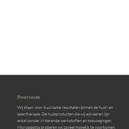
Duurzaam
Wij staan voor duurzame resultaten binnen de huid- en
lasertherapie. De huidproducten die wij adviseren zijn
enkel zonder irriterende werkstoffen en toevoegingen.
Microplastics proberen wij zoveel mogelijk te voorkomen.