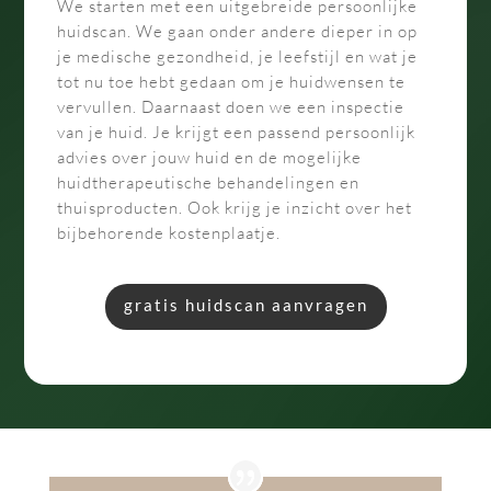
We starten met een uitgebreide persoonlijke
huidscan. We gaan onder andere dieper in op
je medische gezondheid, je leefstijl en wat je
tot nu toe hebt gedaan om je huidwensen te
vervullen. Daarnaast doen we een inspectie
van je huid. Je krijgt een passend persoonlijk
advies over jouw huid en de mogelijke
huidtherapeutische behandelingen en
thuisproducten. Ook krijg je inzicht over het
bijbehorende kostenplaatje.
gratis huidscan aanvragen