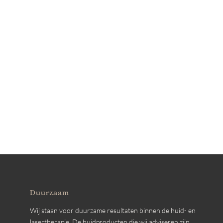
Duurzaam
Wij staan voor duurzame resultaten binnen de huid- en
lasertherapie. De huidproducten die wij adviseren zijn