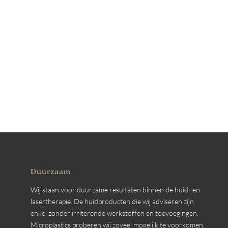
Duurzaam
Wij staan voor duurzame resultaten binnen de huid- en
lasertherapie. De huidproducten die wij adviseren zijn
enkel zonder irriterende werkstoffen en toevoegingen.
Microplastics proberen wij zoveel mogelijk te voorkomen.