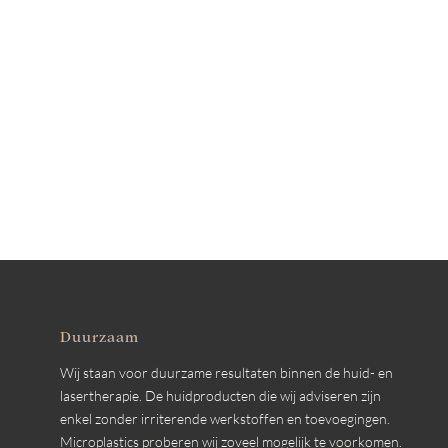
Duurzaam
Wij staan voor duurzame resultaten binnen de huid- en
lasertherapie. De huidproducten die wij adviseren zijn
enkel zonder irriterende werkstoffen en toevoegingen.
Microplastics proberen wij zoveel mogelijk te voorkomen.