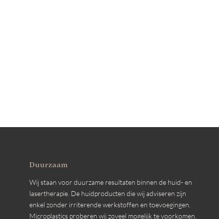
Duurzaam
Wij staan voor duurzame resultaten binnen de huid- en
lasertherapie. De huidproducten die wij adviseren zijn
enkel zonder irriterende werkstoffen en toevoegingen.
Microplastics proberen wij zoveel mogelijk te voorkomen.