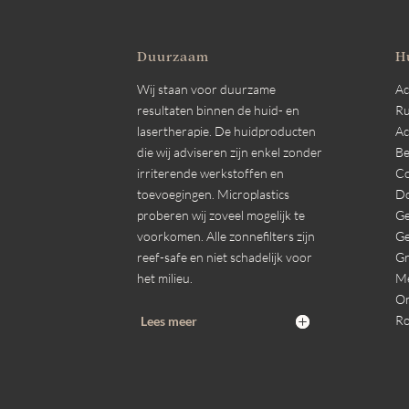
Duurzaam
H
Wij staan voor duurzame
A
resultaten binnen de huid- en
R
lasertherapie. De huidproducten
Ac
die wij adviseren zijn enkel zonder
Be
irriterende werkstoffen en
Co
toevoegingen. Microplastics
Do
proberen wij zoveel mogelijk te
Ge
voorkomen. Alle zonnefilters zijn
Ge
reef-safe en niet schadelijk voor
Gr
het milieu.
M
On
Ro
Lees meer