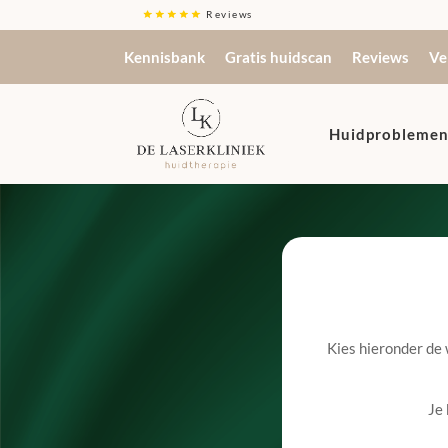
Reviews
Kennisbank
Gratis huidscan
Reviews
Ve
Huidprobleme
Kies hieronder de
Je