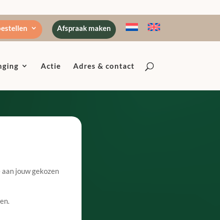
estellen
Afspraak maken
nging
Actie
Adres & contact
e aan jouw gekozen
en.