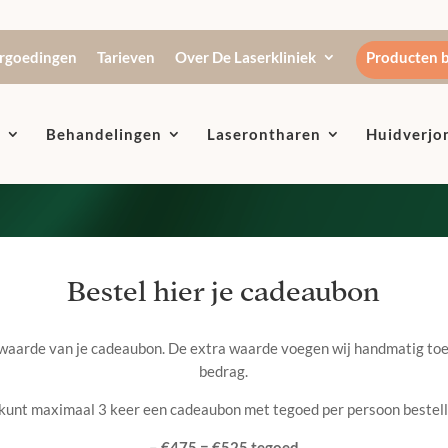
rgoedingen
Tarieven
Over De Laserkliniek
Producten b
n
Behandelingen
Laserontharen
Huidverjo
Bestel hier je cadeaubon
 waarde van je cadeaubon. De extra waarde voegen wij handmatig to
bedrag.
 kunt maximaal 3 keer een cadeaubon met tegoed per persoon bestell
– €475 = €525 tegoed