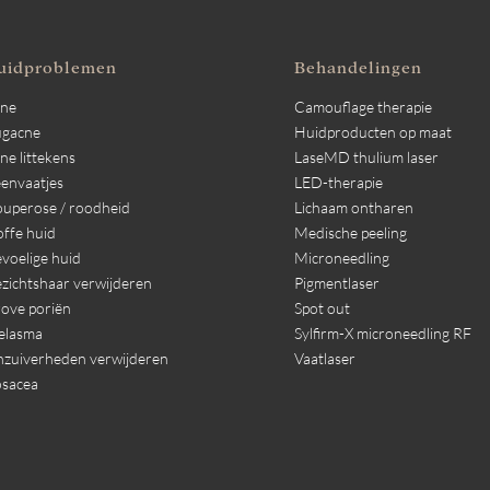
uidproblemen
Behandelingen
cne
Camouflage therapie
ugacne
Huidproducten op maat
ne littekens
LaseMD thulium laser
envaatjes
LED-therapie
uperose / roodheid
Lichaam ontharen
ffe huid
Medische peeling
voelige huid
Microneedling
zichtshaar verwijderen
Pigmentlaser
ove poriën
Spot out
elasma
Sylfirm-X microneedling RF
zuiverheden verwijderen
Vaatlaser
sacea